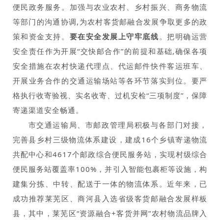
便民政务服务。加强与农业农村、乡村振兴、商务物流
等部门的沟通协调,为农村客货邮融合发展争取更多的政
策和资金支持。
要在安全发展上守牢底线
。把明确运营
安全责任作为开展“交快邮合作”的前提和基础,确保各项
安全措施在农村快递代理点、代运邮件快件客运班车、
开展业务合作的交通运输场站等各环节落实到位。要严
格执行收寄验视、实名收寄、过机安检“三项制度”，保障
寄递渠道安全畅通。
市交通运输局、市邮政管理局积极与各部门对接，
完善县乡村三级物流体系建设，建成16个乡镇寄递物流
共配中心和4617个邮政综合便民服务站，实现村级综合
便民服务站覆盖率100%，并引入智能包裹柜等设施，构
建集分拣、中转、配送于一体的物流体系。近年来，已
成功推荐莱芜区、商河县入选省级客货邮融合发展样板
县，其中，莱芜区“资源融合+客货并网”农村物流品牌入