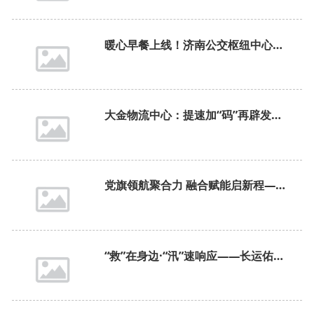
暖心早餐上线！济南公交枢纽中心便民早餐正式开售
大金物流中心：提速加“码”再辟发展新路径
党旗领航聚合力 融合赋能启新程——济长运召开庆祝建党105周年表彰交流大会
“救”在身边·“汛”速响应——长运佑康参与济南市红十字会防汛应急救援综合演练