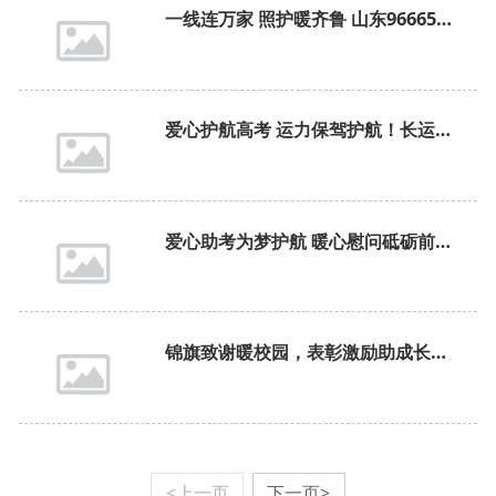
一线连万家 照护暖齐鲁 山东96665省级照护转运专线正式开通 织密全省一体化民生服务网络
爱心护航高考 运力保驾护航！长运公司全力保障学子逐梦之路
爱心助考为梦护航 暖心慰问砥砺前行——我司多部门联动开展高考志愿服务活动
锦旗致谢暖校园，表彰激励助成长——集散中心南山分公司走进并渡口民族小学开展表彰活动
<上一页
下一页>