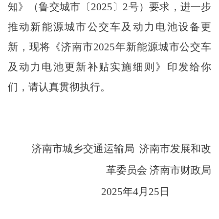
知
》（
鲁交城市
〔
202
5
〕
2
号）
要求，
进一步
推动
新能源城市公交车及动力电池设备更
新，
现将
《济南市
2025年
新能源城市公交车
及动力电池更新补贴实施细则》印发给你
们，请认真贯彻执行。
济南市城乡交通运输局
济南市发展和改
革委员会
济南市
财政局
202
5
年
4
月
25
日