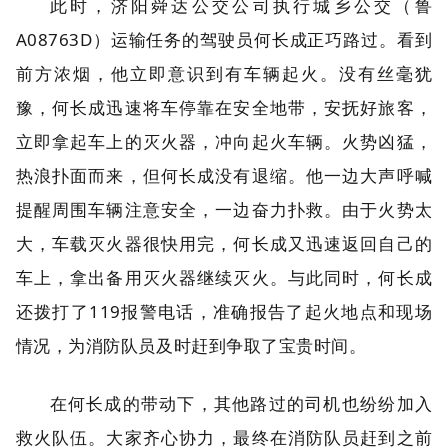
此时，济阳舜达公交公司执行城乡公交（鲁
A08763D）运输任务的驾驶员何长成正巧路过。看到
前方浓烟，他立即意识到有车辆起火。没有丝毫犹
豫，何长成迅速将车停靠在安全地带，安抚好旅客，
立即拿起车上的灭火器，冲向起火车辆。火势凶猛，
热浪扑面而来，但何长成没有退缩。他一边大声呼喊
提醒周围车辆注意安全，一边奋力扑救。由于火势太
大，车载灭火器很快用完，何长成又迅速返回自己的
车上，拿出备用灭火器继续灭火。与此同时，何长成
还拨打了119报警电话，准确报告了起火地点和现场
情况，为消防队员及时赶到争取了宝贵时间。
在何长成的带动下，其他路过的司机也纷纷加入
救火队伍。大家齐心协力，最终在消防队员赶到之前